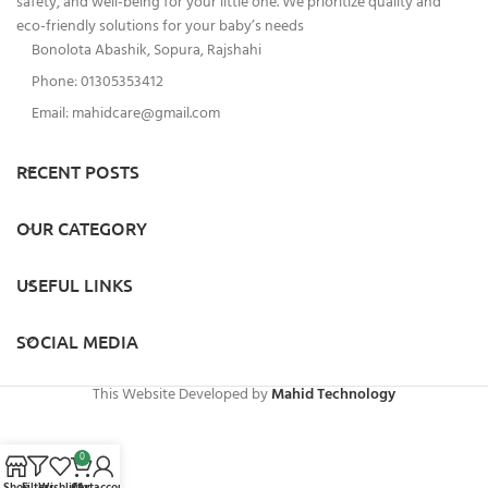
safety, and well-being for your little one. We prioritize quality and
eco-friendly solutions for your baby’s needs
Bonolota Abashik, Sopura, Rajshahi
Phone: 01305353412
Email:
mahidcare@gmail.com
RECENT POSTS
OUR CATEGORY
USEFUL LINKS
SOCIAL MEDIA
This Website Developed by
Mahid Technology
0