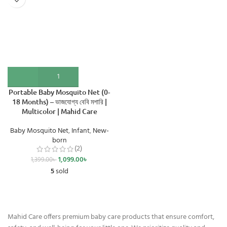
Portable Baby Mosquito Net (0-
18 Months) – ভাজযোগ্য বেবি মশারি |
Multicolor | Mahid Care
Baby Mosquito Net
,
Infant
,
New-
born
(2)
1,099.00
৳
1,399.00
৳
5
sold
Mahid Care offers premium baby care products that ensure comfort,