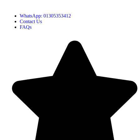
Hotline:01305353412
WhatsApp: 01305353412
Contact Us
FAQs