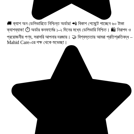
🚚 ক্যাশ অন ডেলিভারিতে নিশ্চিন্ত অর্ডার! 📲 বিকাশ পেমেন্টে পাচ্ছেন ৬০ টাকা
ক্যাশব্যাক! ⏱️ অর্ডার কনফার্মের ১-২ দিনের মধ্যে ডেলিভারি নিশ্চিত। 🛍️ নিরাপদ ও
প্রয়োজনীয় পণ্য, সরাসরি আপনার দরজায়। 🤝 বিশ্বস্ততায় আমরা প্রতিশ্রুতিবদ্ধ –
Mahid Care-এর পক্ষ থেকে শুভেচ্ছা।