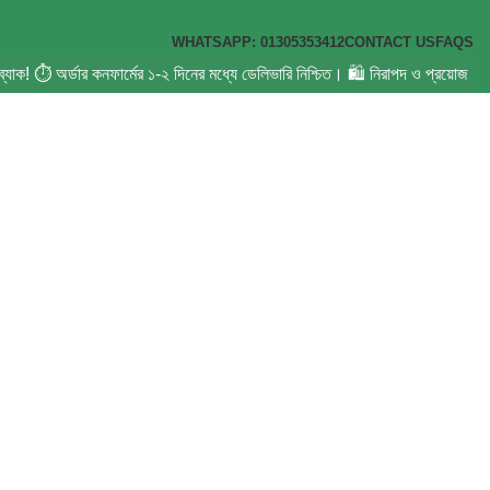
WHATSAPP: 01305353412
CONTACT US
FAQS
শব্যাক! ⏱️ অর্ডার কনফার্মের ১-২ দিনের মধ্যে ডেলিভারি নিশ্চিত। 🛍️ নিরাপদ ও প্রয়োজ