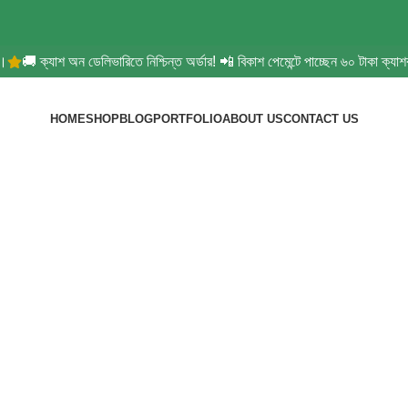
🚚 ক্যাশ অন ডেলিভারিতে নিশ্চিন্ত অর্ডার! 📲 বিকাশ পেমেন্টে পাচ্ছেন ৬০ টাকা ক্যা
HOME
SHOP
BLOG
PORTFOLIO
ABOUT US
CONTACT US