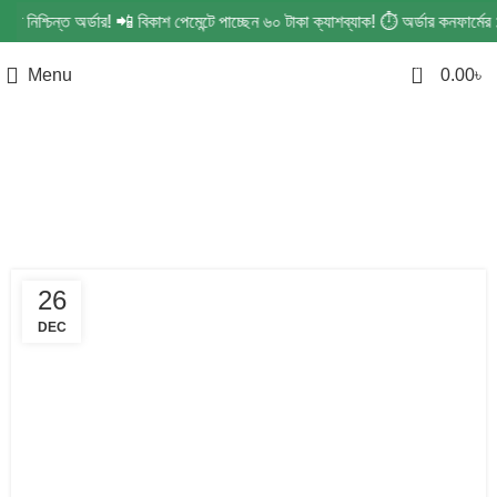
ে নিশ্চিন্ত অর্ডার! 📲 বিকাশ পেমেন্টে পাচ্ছেন ৬০ টাকা ক্যাশব্যাক! ⏱️ অর্ডার কনফার
0
Menu
0.00
৳
Tag Archives: ইয়ার ক্লিনিং
26
DEC