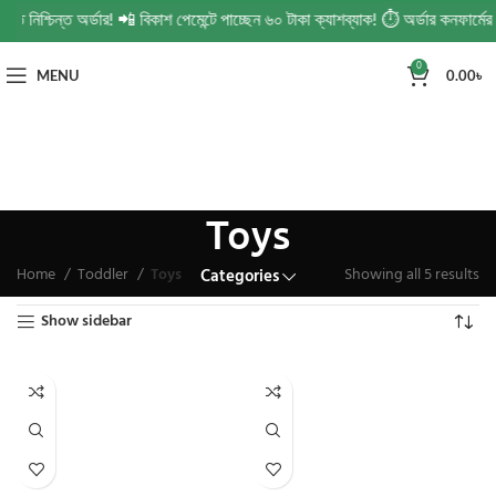
 নিশ্চিন্ত অর্ডার! 📲 বিকাশ পেমেন্টে পাচ্ছেন ৬০ টাকা ক্যাশব্যাক! ⏱️ অর্ডার কনফার্ম
0
MENU
0.00
৳
Toys
Home
Toddler
Toys
Showing all 5 results
Categories
Show sidebar