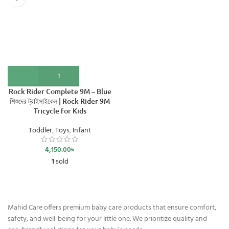
Rock Rider Complete 9M – Blue
শিশুদের ট্রাইসাইকেল | Rock Rider 9M
Tricycle for Kids
Toddler
,
Toys
,
Infant
4,150.00
৳
1
sold
Mahid Care offers premium baby care products that ensure comfort,
safety, and well-being for your little one. We prioritize quality and