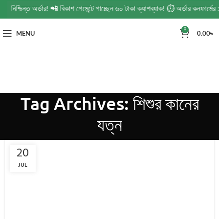
 নিশ্চিন্ত অর্ডার! 📲 বিকাশ পেমেন্টে পাচ্ছেন ৬০ টাকা ক্যাশব্যাক! ⏱️ অর্ডার কনফার্ম
0
MENU
0.00
৳
Tag Archives: শিশুর কানের
যত্ন
20
JUL