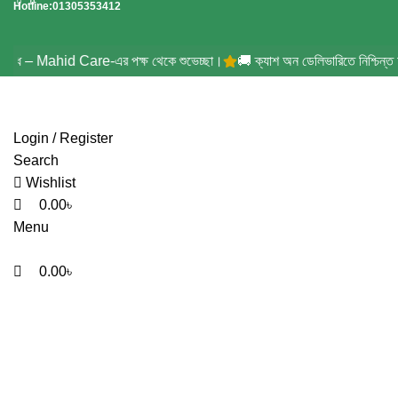
0
0
0
Hotline:01305353412
িবদ্ধ – Mahid Care-এর পক্ষ থেকে শুভেচ্ছা।
🚚 ক্যাশ অন ডেলিভারিতে নিশ্চিন্ত অর্ড
Login / Register
Search
Wishlist
0.00
৳
Menu
0.00
৳
Tag Ar