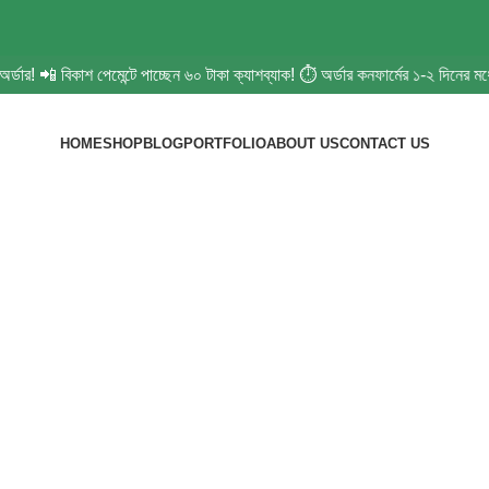
ার! 📲 বিকাশ পেমেন্টে পাচ্ছেন ৬০ টাকা ক্যাশব্যাক! ⏱️ অর্ডার কনফার্মের ১-২ দিনের ম
HOME
SHOP
BLOG
PORTFOLIO
ABOUT US
CONTACT US
chives: সাশ্রয়ী ক