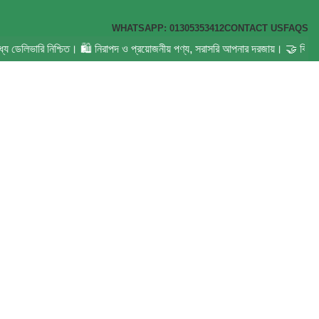
WHATSAPP: 01305353412
CONTACT US
FAQS
ধ্যে ডেলিভারি নিশ্চিত। 🛍️ নিরাপদ ও প্রয়োজনীয় পণ্য, সরাসরি আপনার দরজায়। 🤝 বিশ্ব
ান যত্ন