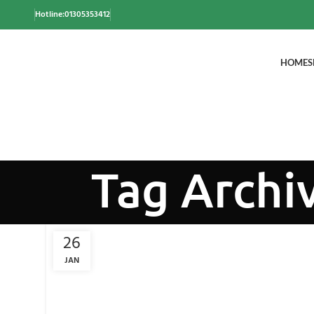
Hotline:01305353412
HOME
S
Tag Archi
26
JAN