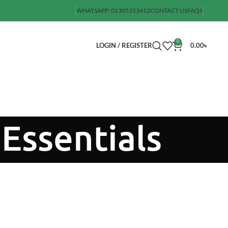
WHATSAPP: 01305353412
CONTACT US
FAQS
0
LOGIN / REGISTER
0.00
৳
Essentials