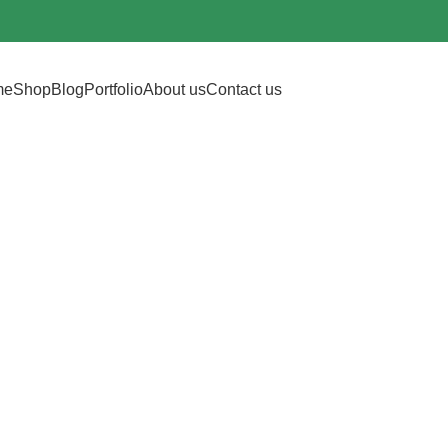
me
Shop
Blog
Portfolio
About us
Contact us
chives: Baby 