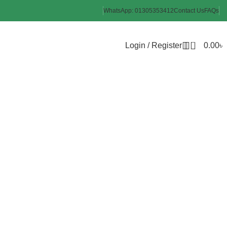
WhatsApp: 01305353412
Contact Us
FAQs
0
Login / Register
0.00
৳
Hygiene