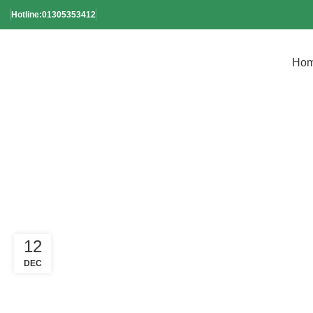
Hotline:01305353412
Ho
Tag Ar
12
DEC