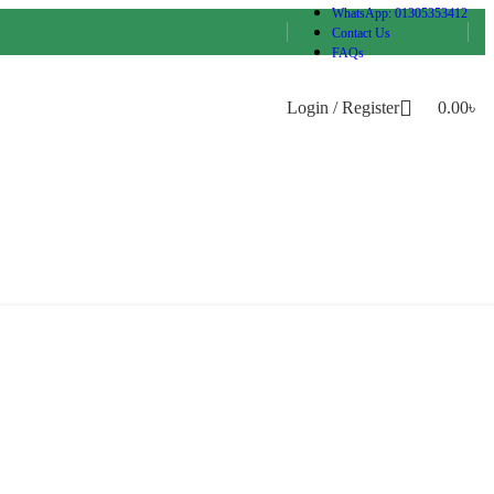
WhatsApp: 01305353412
Contact Us
FAQs
Login / Register
0.00
৳