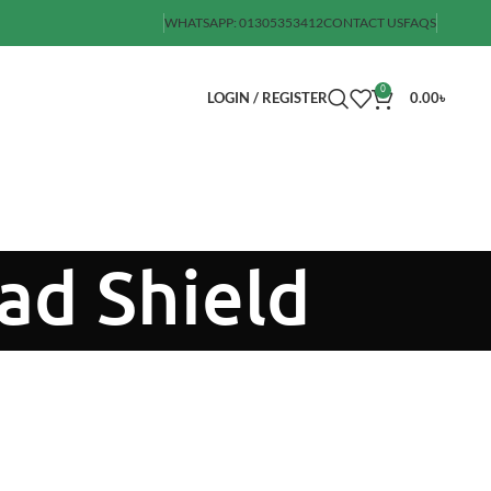
WHATSAPP: 01305353412
CONTACT US
FAQS
0
LOGIN / REGISTER
0.00
৳
ad Shield