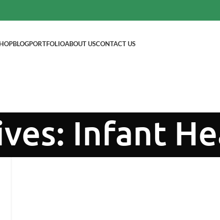
HOP
BLOG
PORTFOLIO
ABOUT US
CONTACT US
ives: Infant He