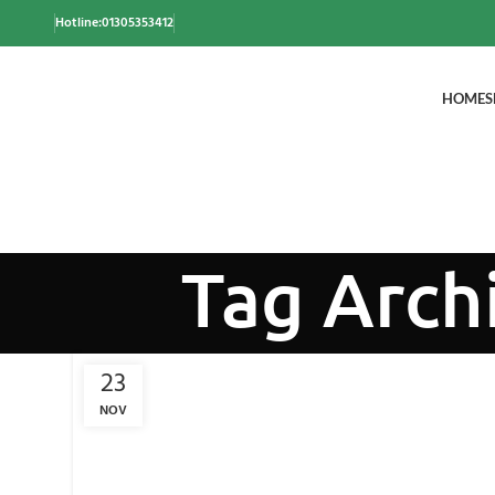
Hotline:01305353412
HOME
S
Tag Arch
23
NOV