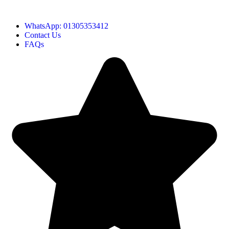
Hotline:01305353412
WhatsApp: 01305353412
Contact Us
FAQs