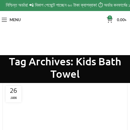
 নিশ্চিন্ত অর্ডার! 📲 বিকাশ পেমেন্টে পাচ্ছেন ৬০ টাকা ক্যাশব্যাক! ⏱️ অর্ডার কনফার্ম
0
MENU
0.00
৳
Tag Archives: Kids Bath
Towel
26
JAN