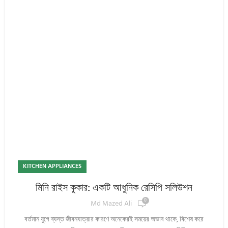
KITCHEN APPLIANCES
মিনি রাইস কুকার: একটি আধুনিক রেসিপি সলিউশন
0
Md Mazed Ali
বর্তমান যুগে ব্যস্ত জীবনযাত্রার কারণে অনেকেরই সময়ের অভাব থাকে, বিশেষ করে