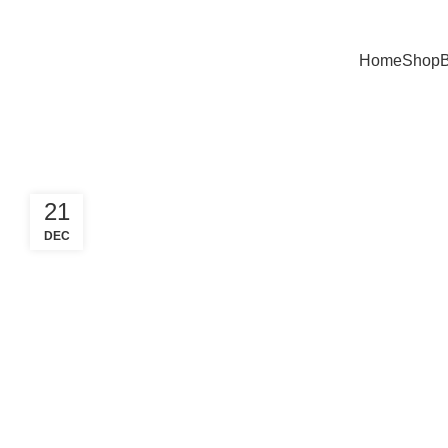
Hotline:01305353412
Home
Shop
B
Tag Archives: Quick Cooking Rice
21
DEC