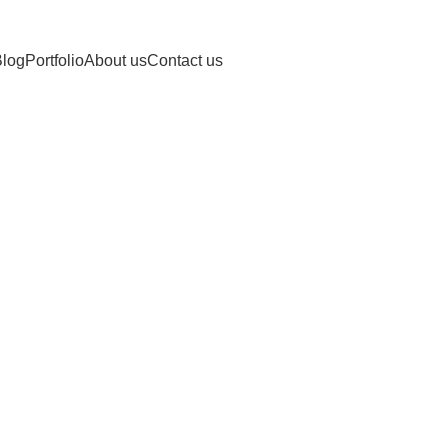
log
Portfolio
About us
Contact us
 Cooker