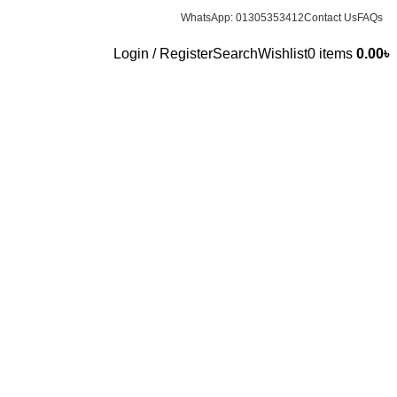
WhatsApp: 01305353412
Contact Us
FAQs
Login / Register
Search
Wishlist
0
items
0.00
৳