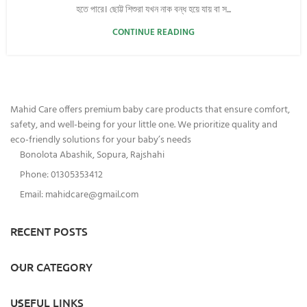
হতে পারে। ছোট্ট শিশুরা যখন নাক বন্ধ হয়ে যায় বা স...
CONTINUE READING
Mahid Care offers premium baby care products that ensure comfort,
safety, and well-being for your little one. We prioritize quality and
eco-friendly solutions for your baby’s needs
Bonolota Abashik, Sopura, Rajshahi
Phone: 01305353412
Email:
mahidcare@gmail.com
RECENT POSTS
OUR CATEGORY
USEFUL LINKS