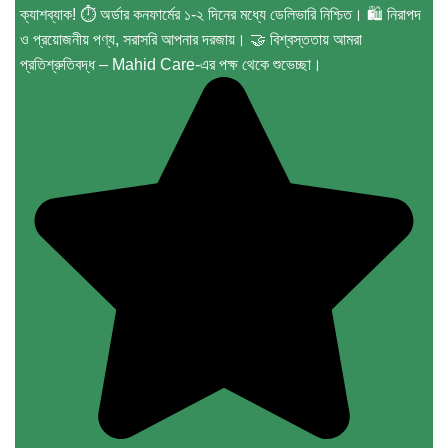
ক্যাশব্যাক! ⏱️ অর্ডার কনফার্মের ১-২ দিনের মধ্যে ডেলিভারি নিশ্চিত। 🛍️ নিরাপদ
ও প্রয়োজনীয় পণ্য, সরাসরি আপনার দরজায়। 🤝 বিশ্বস্ততায় আমরা
প্রতিশ্রুতিবদ্ধ – Mahid Care-এর পক্ষ থেকে শুভেচ্ছা।