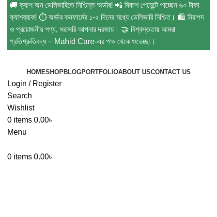
🚚 ক্যাশ অন ডেলিভারিতে নিশ্চিন্ত অর্ডার! 📲 বিকাশ পেমেন্টে পাচ্ছেন ৬০ টাকা
ক্যাশব্যাক! ⏱️ অর্ডার কনফার্মের ১-২ দিনের মধ্যে ডেলিভারি নিশ্চিত। 🛍️ নিরাপদ
ও প্রয়োজনীয় পণ্য, সরাসরি আপনার দরজায়। 🤝 বিশ্বস্ততায় আমরা
প্রতিশ্রুতিবদ্ধ – Mahid Care-এর পক্ষ থেকে শুভেচ্ছা।
HOME
SHOP
BLOG
PORTFOLIO
ABOUT US
CONTACT US
Login / Register
Search
Wishlist
0
items
0.00
৳
Menu
0
items
0.00
৳
Baby Sleeping Bag