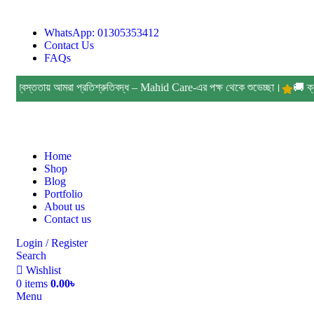
Hotline:01305353412
WhatsApp: 01305353412
Contact Us
FAQs
্বস্ততায় আমরা প্রতিশ্রুতিবদ্ধ – Mahid Care-এর পক্ষ থেকে শুভেচ্ছা।
🚚 ক্যাশ অন ড
Home
Shop
Blog
Portfolio
About us
Contact us
Login / Register
Search
Wishlist
0
items
0.00
৳
Menu