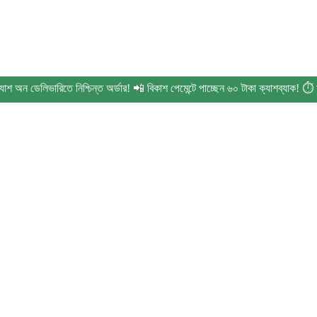
েলিভারিতে নিশ্চিন্ত অর্ডার! 📲 বিকাশ পেমেন্টে পাচ্ছেন ৬০ টাকা ক্যাশব্যাক! ⏱️ অর্ড