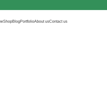
me
Shop
Blog
Portfolio
About us
Contact us
ives: Baby Sle