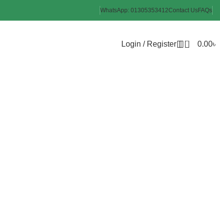
WhatsApp: 01305353412
Contact Us
FAQs
0
Login / Register
0.00
৳
eping Bag