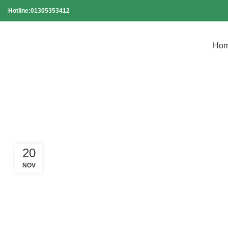
Hotline:01305353412
Ho
Tag Arch
20
NOV