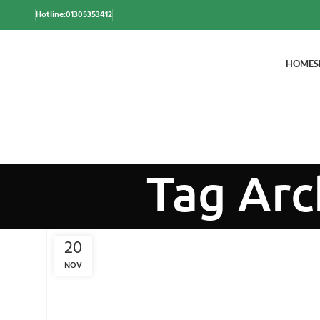
Hotline:01305353412
HOME
S
Tag Arc
20
NOV