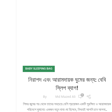
BABY SLEEPING BAG
নিরাপদ এবং আরামদায়ক ঘুমের জন্য: বেবি
স্লিপ ব্যাগ!
0
By
Md Mazed Ali
শিশুর জন্মের পর থেকে তাদের সবচেয়ে বেশি প্রয়োজন একটি সুরক্ষিত ও আরামদায়ক
পরিবেশে ঘুমানো। একজন নতুন বাবা-মা হিসেবে, নিশ্চয়ই আপনি চান আপনা...