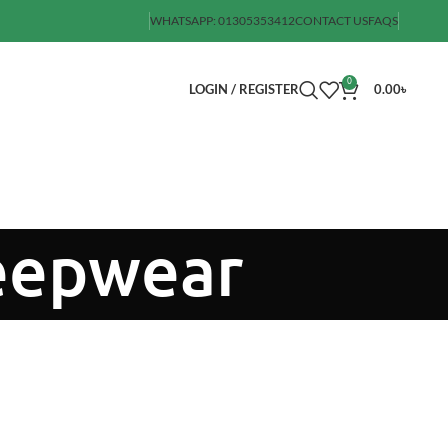
WHATSAPP: 01305353412
CONTACT US
FAQS
0
LOGIN / REGISTER
0.00
৳
leepwear