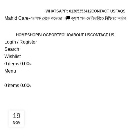
Hotline:01305353412
WHATSAPP: 01305353412
CONTACT US
FAQS
ahid Care-এর পক্ষ থেকে শুভেচ্ছা।
🚚 ক্যাশ অন ডেলিভারিতে নিশ্চিন্ত অর্ডার! 📲 বিকা
HOME
SHOP
BLOG
PORTFOLIO
ABOUT US
CONTACT US
Login / Register
Search
Wishlist
0
items
0.00
৳
Menu
0
items
0.00
৳
Tag Archives: Best Baby Diapers
19
NOV