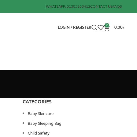
WHATSAPP: 01305353412
CONTACT US
FAQS
0
LOGIN / REGISTER
0.00
৳
CATEGORIES
Baby Skincare
Baby Sleeping Bag
Child Safety