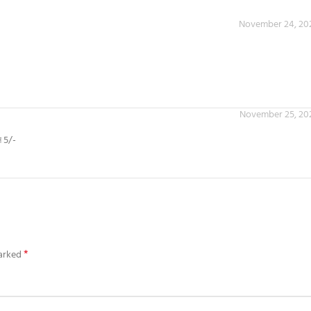
November 24, 202
November 25, 202
স 5/-
*
marked