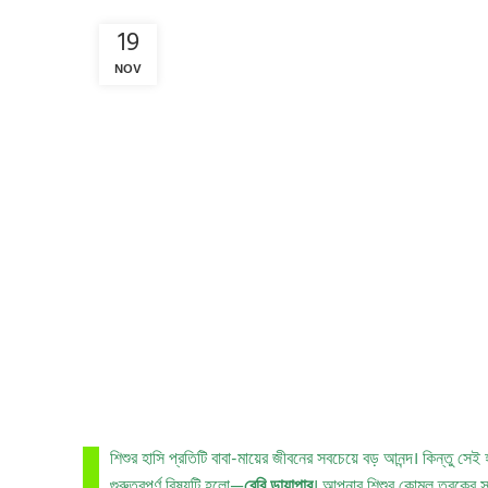
19
NOV
শিশুর হাসি প্রতিটি বাবা-মায়ের জীবনের সবচেয়ে বড় আনন্দ। কিন্তু স
গুরুত্বপূর্ণ বিষয়টি হলো—
বেবি ডায়াপার
। আপনার শিশুর কোমল ত্বকের সুর