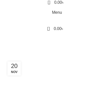
0
0.00
৳
Menu
0
0.00
৳
Tag Archives: Safe Sleep
for Babies
20
NOV