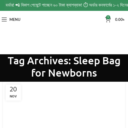
ত অর্ডার! 📲 বিকাশ পেমেন্টে পাচ্ছেন ৬০ টাকা ক্যাশব্যাক! ⏱️ অর্ডার কনফার্মের ১-২ দি
0
MENU
0.00
৳
Tag Archives: Sleep Bag
for Newborns
20
NOV