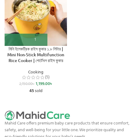
মিনি ইলেকট্রিক রাইস কুকার ১.৮ লিটার |
Mini Non-Stick Multifunction
Rice Cooker | পোর্টেবল রাইস কুকার
Cooking
(5)
1,199.00
৳
2,150.00
৳
45
sold
Mahid Care offers premium baby care products that ensure comfort,
safety, and well-being for your little one. We prioritize quality and
eco-friendly solutions for your baby’s needs