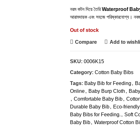
নরম কটন দিয়ে তৈরি
Waterproof Bab
আরামদায়ক এবং সহজে পরিষ্কারযোগ্য। নব
Out of stock
Compare
Add to wishli
SKU:
0006K15
Category:
Cotton Baby Bibs
Tags:
Baby Bib for Feeding
,
Ba
Online
,
Baby Burp Cloth
,
Baby
,
Comfortable Baby Bib
,
Cotto
Durable Baby Bib
,
Eco-friendl
Baby Bibs for Feeding.
,
Soft Co
Baby Bib
,
Waterproof Cotton B