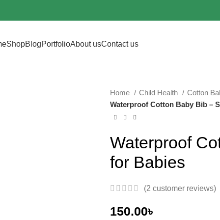
me
Shop
Blog
Portfolio
About us
Contact us
Home
Child Health
Cotton Ba
Waterproof Cotton Baby Bib – S
Waterproof Cot
for Babies
(
2
customer reviews)
150.00
৳