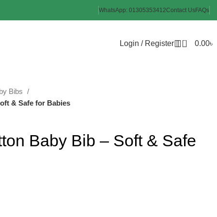
WhatsApp: 01305353412
Contact Us
FAQs
0
Login / Register
0.00
৳
by Bibs
oft & Safe for Babies
ton Baby Bib – Soft & Safe