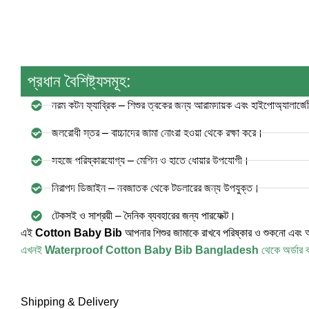
প্রধান বৈশিষ্ট্যসমূহ:
নরম কটন ফ্যাব্রিক – শিশুর ত্বকের জন্য আরামদায়ক এবং হাইপোঅ্যালার্জ
জলরোধী স্তর – বাচ্চাদের জামা নোংরা হওয়া থেকে রক্ষা করে।
সহজে পরিষ্কারযোগ্য – মেশিন ও হাতে ধোয়ার উপযোগী।
নিরাপদ ডিজাইন – নবজাতক থেকে টডলারের জন্য উপযুক্ত।
টেকসই ও সাশ্রয়ী – দৈনিক ব্যবহারের জন্য পারফেক্ট।
এই
Cotton Baby Bib
আপনার শিশুর জামাকে রাখবে পরিষ্কার ও শুকনো এবং 
এখনই
Waterproof Cotton Baby Bib Bangladesh
থেকে অর্ডার ক
Shipping & Delivery