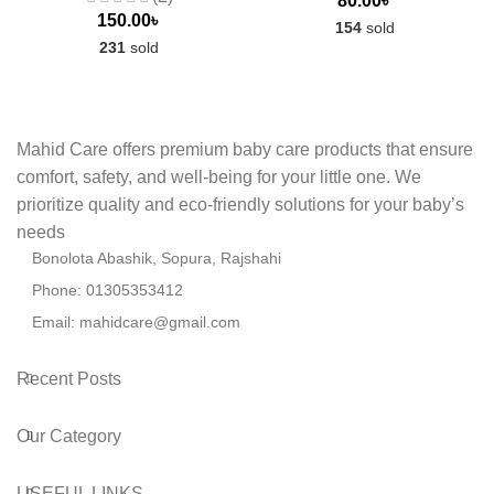
80.00
৳
150.00
৳
154
sold
231
sold
Mahid Care offers premium baby care products that ensure
comfort, safety, and well-being for your little one. We
prioritize quality and eco-friendly solutions for your baby’s
needs
Bonolota Abashik, Sopura, Rajshahi
Phone: 01305353412
Email:
mahidcare@gmail.com
Recent Posts
Our Category
USEFUL LINKS