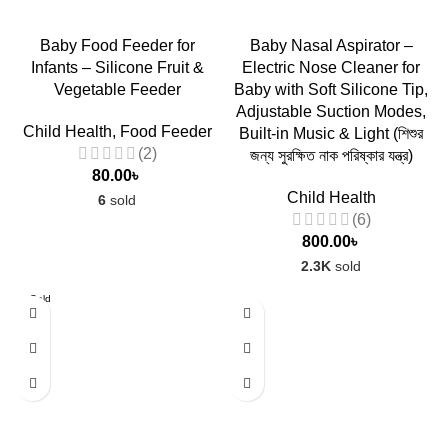
Baby Food Feeder for
Baby Nasal Aspirator –
Infants – Silicone Fruit &
Electric Nose Cleaner for
Vegetable Feeder
Baby with Soft Silicone Tip,
Adjustable Suction Modes,
Child Health
,
Food Feeder
Built-in Music & Light (শিশুর
(2)
জন্য সুরক্ষিত নাক পরিষ্কার যন্ত্র)
80.00
৳
Child Health
6
sold
(6)
800.00
৳
2.3K
sold
Sold
out