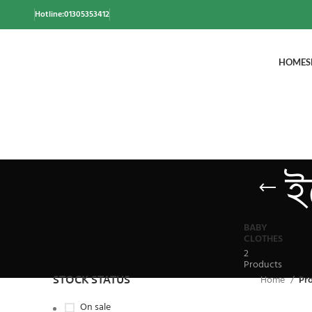
Hotline:01305353412
HOME
S
ই
BABY
CLOTHES
2
Products
STOCK STATUS
Home
Pro
On sale