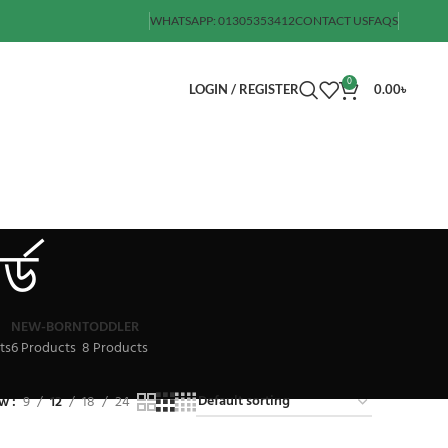
WHATSAPP: 01305353412
CONTACT US
FAQS
0
LOGIN / REGISTER
0.00
৳
্ড
NEW-BORN
TODDLER
ts
6 Products
8 Products
ow
9
12
18
24