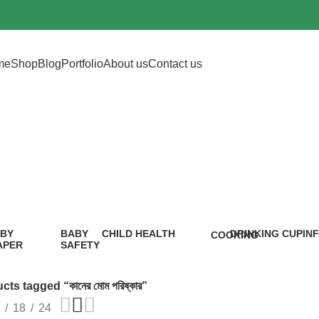
me
Shop
Blog
Portfolio
About us
Contact us
কানের মোম পরিষ্কার
BY
BABY
CHILD HEALTH
DRINKING CUP
IN
COOKING
APER
SAFETY
12 Products
0 Products
5 P
1 Product
9
oduct
Products
ts tagged “কানের মোম পরিষ্কার”
18
24