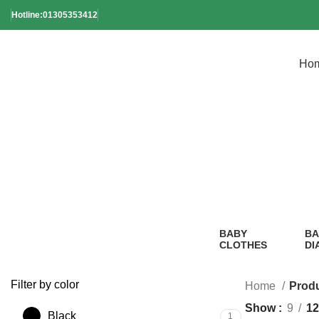
Hotline:01305353412
Ho
BABY
BA
CLOTHES
DI
2 Products
1
Pr
Filter by color
Home
Produc
Show
9
12
Black
1