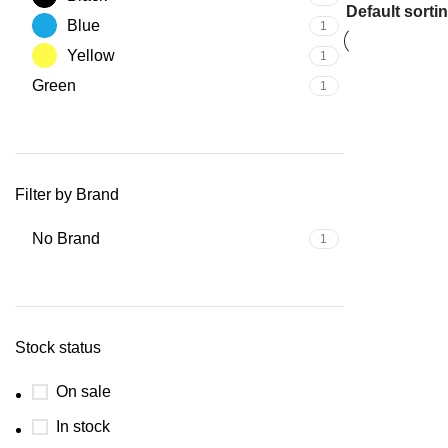
Blue
1
Yellow
1
Green
1
Filter by Brand
No Brand
1
Stock status
On sale
In stock