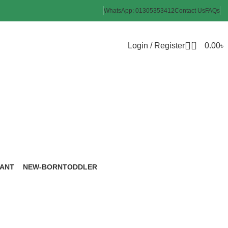
WhatsApp: 01305353412
Contact Us
FAQs
0
Login / Register
0.00
৳
FANT
NEW-BORN
TODDLER
roducts
6 Products
8 Products