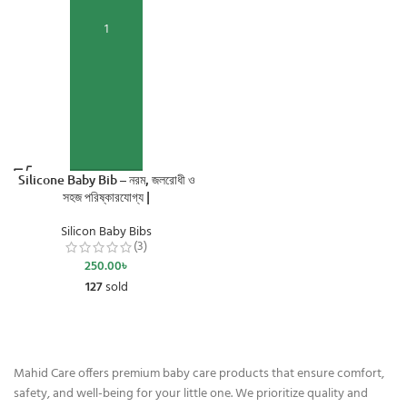
Add to cart
Silicone Baby Bib – নরম, জলরোধী ও
সহজ পরিষ্কারযোগ্য |
Silicon Baby Bibs
(3)
250.00
৳
127
sold
Mahid Care offers premium baby care products that ensure comfort,
safety, and well-being for your little one. We prioritize quality and