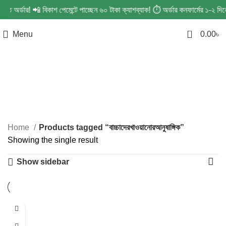
িন্ত অর্ডার! 📲 বিকাশ পেমেন্টে পাচ্ছেন ৬০ টাকা ক্যাশব্যাক! ⏱️ অর্ডার কনফার্মের ১-
0
Menu
0.00
৳
বাচ্চাদেরখাওয়ানোরআনুষাঙ্গিক
Categories
Home
Products tagged “বাচ্চাদেরখাওয়ানোরআনুষাঙ্গিক”
Showing the single result
Show sidebar