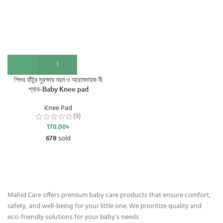
শিশুর হাঁটুর সুরক্ষায় নরম ও আরামদায়ক নী
প্যাড-Baby Knee pad
Knee Pad
(9)
170.00
৳
678
sold
Mahid Care offers premium baby care products that ensure comfort,
safety, and well-being for your little one. We prioritize quality and
eco-friendly solutions for your baby’s needs