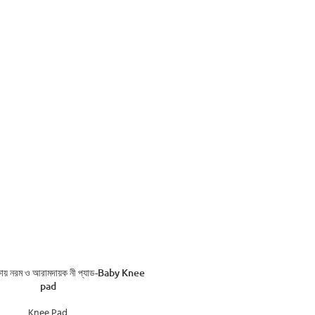
ADD TO CART
সুরক্ষায় নরম ও আরামদায়ক নী প্যাড-Baby Knee
pad
Knee Pad