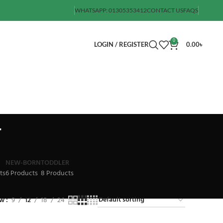
WHATSAPP: 01305353412
CONTACT US
FAQS
0
LOGIN / REGISTER
0.00
৳
ী
NEW-BORN
TODDLER
ts
6 Products
8 Products
ow
9
12
18
24