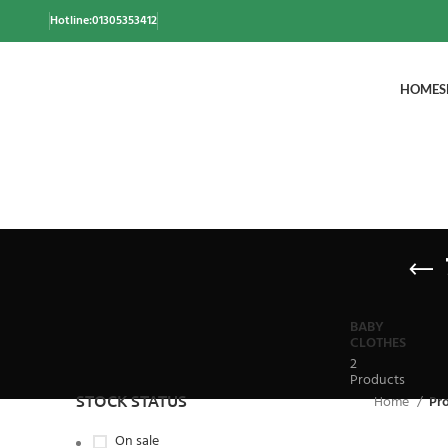
Hotline:01305353412
HOME
S
BABY
CLOTHES
2
Products
STOCK STATUS
Home
Pro
On sale