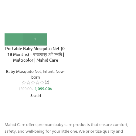
Portable Baby Mosquito Net (0-
18 Months) – ভাজযোগ্য বেবি মশারি |
Multicolor | Mahid Care
Baby Mosquito Net
,
Infant
,
New-
born
(2)
1,099.00
৳
1,399.00
৳
5
sold
Mahid Care offers premium baby care products that ensure comfort,
safety, and well-being for your little one. We prioritize quality and