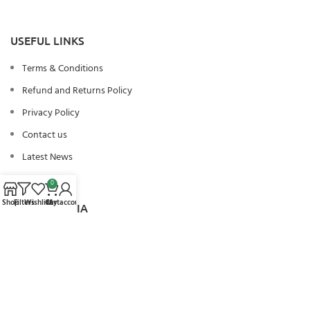
USEFUL LINKS
Terms & Conditions
Refund and Returns Policy
Privacy Policy
Contact us
Latest News
0
Shop
Filters
Wishlist
Cart
My account
SOCIAL MEDIA
Facebook
Instagram
Twitter
Tiktok