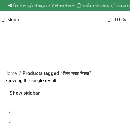
্ডার! 📲 বিকাশ পেমেন্টে পাচ্ছেন ৬০ টাকা ক্যাশব্যাক! ⏱️ অর্ডার কনফার্মের ১-২ দিনের
0
Menu
0.00
৳
শিশুর খাবার ফিডার
Categories
Home
Products tagged “শিশুর খাবার ফিডার”
Showing the single result
Show sidebar