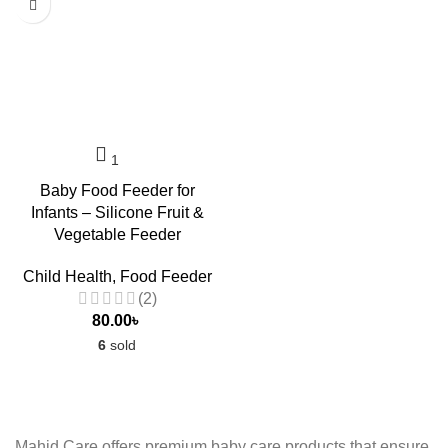
Baby Food Feeder for
Infants – Silicone Fruit &
Vegetable Feeder
Child Health
,
Food Feeder
(2)
80.00
৳
6
sold
Mahid Care offers premium baby care products that ensure