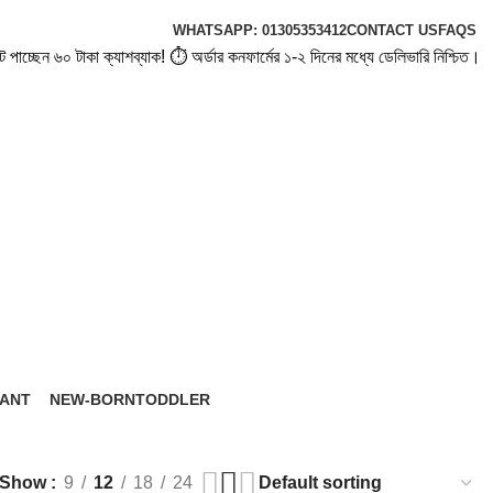
WHATSAPP: 01305353412
CONTACT US
FAQS
াকা ক্যাশব্যাক! ⏱️ অর্ডার কনফার্মের ১-২ দিনের মধ্যে ডেলিভারি নিশ্চিত। 🛍️ নিরাপদ
FANT
NEW-BORN
TODDLER
roducts
6 Products
8 Products
Show
9
12
18
24