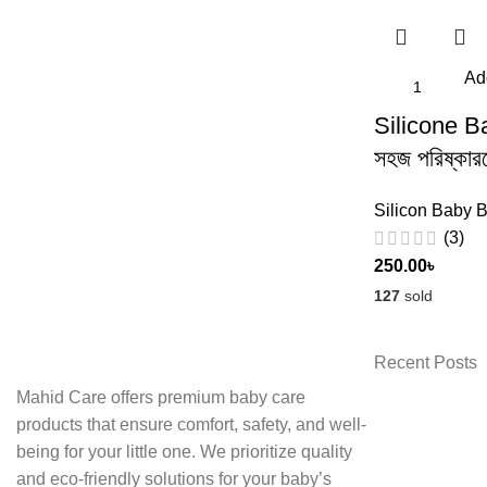
Add
Silicone Ba
সহজ পরিষ্কারয
Silicon Baby B
(3)
250.00
৳
127
sold
Recent Posts
Mahid Care offers premium baby care
products that ensure comfort, safety, and well-
being for your little one. We prioritize quality
and eco-friendly solutions for your baby’s