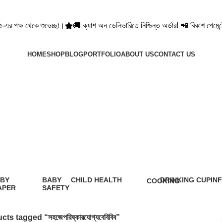
ভেচ্ছা।
🚚 ক্যাশ অন ডেলিভারিতে নিশ্চিন্ত অর্ডার! 📲 বিকাশ পেমেন্টে পাচ্ছেন ৬০ ট
HOME
SHOP
BLOG
PORTFOLIO
ABOUT US
CONTACT US
সহজেপরিষ্কারযোগ্যবেবিবিব
BY
BABY
CHILD HEALTH
DRINKING CUP
IN
COOKING
APER
SAFETY
12 Products
0 Products
5 P
1 Product
9
oduct
Products
ts tagged “সহজেপরিষ্কারযোগ্যবেবিবিব”