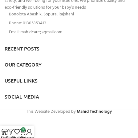
safety, and well-being for your little one. We prioritize quality and
eco-friendly solutions for your baby’s needs
Bonolota Abashik, Sopura, Rajshahi
Phone: 01305353412
Email:
mahidcare@gmail.com
RECENT POSTS
OUR CATEGORY
USEFUL LINKS
SOCIAL MEDIA
This Website Developed by
Mahid Technology
0