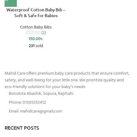
Waterproof Cotton Baby Bib –
Soft & Safe for Babies
Cotton Baby Bibs
(2)
150.00
৳
231
sold
Mahid Care offers premium baby care products that ensure comfort,
safety, and well-being for your little one. We prioritize quality and
eco-friendly solutions for your baby’s needs
Bonolota Abashik, Sopura, Rajshahi
Phone: 01305353412
Email:
mahidcare@gmail.com
RECENT POSTS