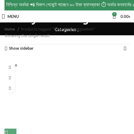
 নিশ্চিন্ত অর্ডার! 📲 বিকাশ পেমেন্টে পাচ্ছেন ৬০ টাকা ক্যাশব্যাক! ⏱️ অর্ডার কনফার্ম
Baby Bibs Bangladesh
0
MENU
0.00
৳
Home
Products tagged “Baby Bibs Bangladesh”
Categories
Showing the single result
Show sidebar
SOLD O
UT