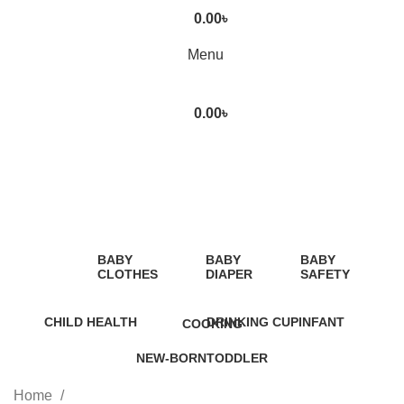
0.00
৳
Menu
0.00
৳
baby carrier bag in Bangladesh
Categories
BABY
BABY
BABY
CLOTHES
DIAPER
SAFETY
2 Products
1
9
Product
Products
CHILD HEALTH
DRINKING CUP
INFANT
COOKING
12 Products
0 Products
5 Products
1 Product
NEW-BORN
TODDLER
6 Products
8 Products
Home