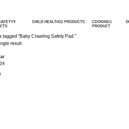
SAFETY
9
CHILD HEALTH
12 PRODUCTS
COOKING
1
D
CTS
PRODUCT
s tagged “Baby Crawling Safety Pad.”
ngle result
ar
24