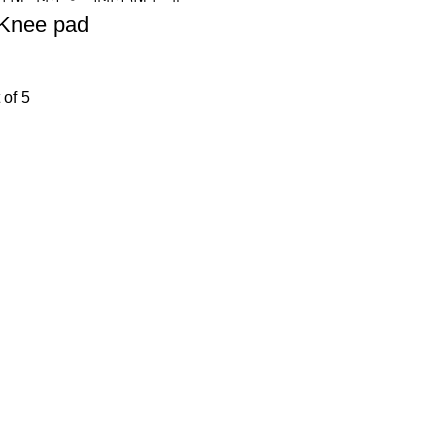
 Knee pad
 of 5