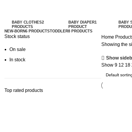
Baby Crawling Safety Pad.
Categories
BABY CLOTHES
2
BABY DIAPER
1
BABY 
PRODUCTS
PRODUCT
PRODU
NEW-BORN
6 PRODUCTS
TODDLER
8 PRODUCTS
Stock status
Home
Product
Showing the si
On sale
Show sideb
In stock
Show
9
12
18
Top rated products