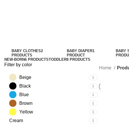
Baby F
BABY CLOTHES
2
BABY DIAPER
1
BABY 
PRODUCTS
PRODUCT
PRODU
NEW-BORN
6 PRODUCTS
TODDLER
8 PRODUCTS
Filter by color
Home
Produ
Beige
1
Black
1
Blue
1
Brown
1
Yellow
1
Cream
1