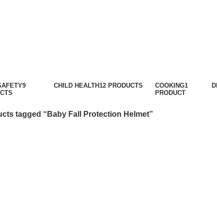
all Protection
Categories
SAFETY
9
CHILD HEALTH
12 PRODUCTS
COOKING
1
D
CTS
PRODUCT
cts tagged “Baby Fall Protection Helmet”