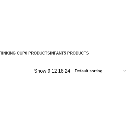
 Helmet
RINKING CUP
0 PRODUCTS
INFANT
5 PRODUCTS
Show
9
12
18
24