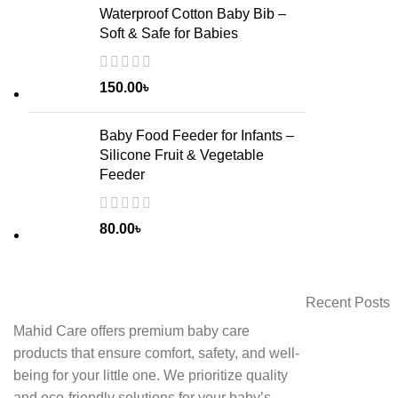
Waterproof Cotton Baby Bib –
Soft & Safe for Babies
150.00
৳
Baby Food Feeder for Infants –
Silicone Fruit & Vegetable
Feeder
80.00
৳
Recent Posts
Mahid Care offers premium baby care
products that ensure comfort, safety, and well-
being for your little one. We prioritize quality
and eco-friendly solutions for your baby’s