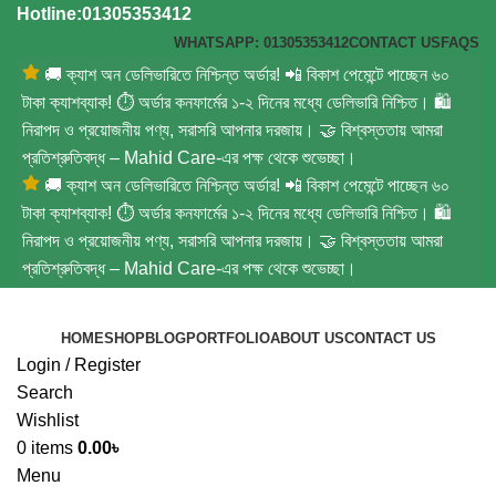
Hotline:01305353412
WHATSAPP: 01305353412
CONTACT US
FAQS
🚚 ক্যাশ অন ডেলিভারিতে নিশ্চিন্ত অর্ডার! 📲 বিকাশ পেমেন্টে পাচ্ছেন ৬০
টাকা ক্যাশব্যাক! ⏱️ অর্ডার কনফার্মের ১-২ দিনের মধ্যে ডেলিভারি নিশ্চিত। 🛍️
নিরাপদ ও প্রয়োজনীয় পণ্য, সরাসরি আপনার দরজায়। 🤝 বিশ্বস্ততায় আমরা
প্রতিশ্রুতিবদ্ধ – Mahid Care-এর পক্ষ থেকে শুভেচ্ছা।
🚚 ক্যাশ অন ডেলিভারিতে নিশ্চিন্ত অর্ডার! 📲 বিকাশ পেমেন্টে পাচ্ছেন ৬০
টাকা ক্যাশব্যাক! ⏱️ অর্ডার কনফার্মের ১-২ দিনের মধ্যে ডেলিভারি নিশ্চিত। 🛍️
নিরাপদ ও প্রয়োজনীয় পণ্য, সরাসরি আপনার দরজায়। 🤝 বিশ্বস্ততায় আমরা
প্রতিশ্রুতিবদ্ধ – Mahid Care-এর পক্ষ থেকে শুভেচ্ছা।
HOME
SHOP
BLOG
PORTFOLIO
ABOUT US
CONTACT US
Login / Register
Search
Wishlist
0
items
0.00
৳
Menu