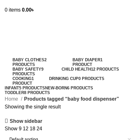
0
items
0.00
৳
baby food dispenser
Categories
BABY CLOTHES
2
BABY DIAPER
1
PRODUCTS
PRODUCT
BABY SAFETY
9
CHILD HEALTH
12 PRODUCTS
PRODUCTS
COOKING
1
DRINKING CUP
0 PRODUCTS
PRODUCT
INFANT
5 PRODUCTS
NEW-BORN
6 PRODUCTS
TODDLER
8 PRODUCTS
Home
Products tagged “baby food dispenser”
Showing the single result
Show sidebar
Show
9
12
18
24