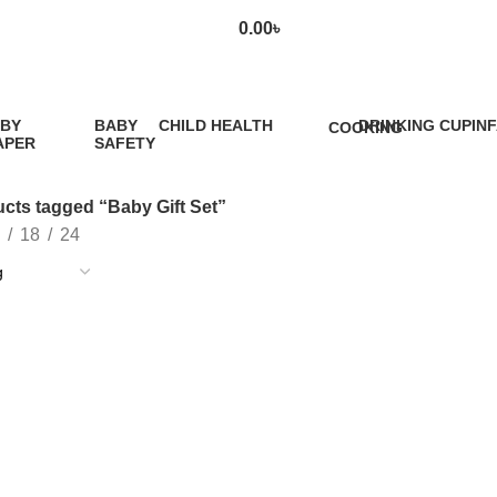
0.00
৳
Baby Gift Set
BY
BABY
CHILD HEALTH
DRINKING CUP
IN
COOKING
APER
SAFETY
12 Products
0 Products
5 P
1 Product
9
oduct
Products
cts tagged “Baby Gift Set”
18
24