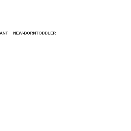
FANT
NEW-BORN
TODDLER
roducts
6 Products
8 Products