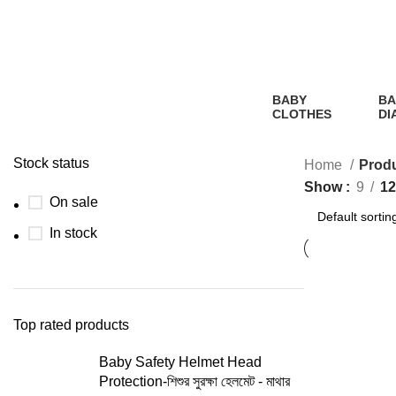
BABY
BA
CLOTHES
DI
2 Products
1
Pr
Stock status
Home
Produ
Show
9
12
On sale
In stock
Top rated products
Baby Safety Helmet Head
Protection-শিশুর সুরক্ষা হেলমেট - মাথার