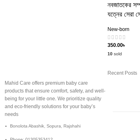
নবজাতকের সম্পূ
যত্নের সেরা
New-born
350.00
৳
10
sold
Recent Posts
Mahid Care offers premium baby care
products that ensure comfort, safety, and well-
being for your little one. We prioritize quality
and eco-friendly solutions for your baby’s
needs
Bonolota Abashik, Sopura, Rajshahi
Phone: 01305353412