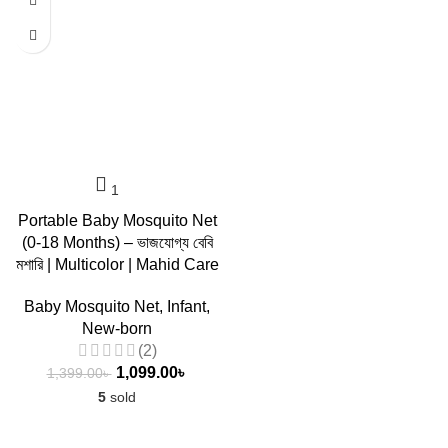
Portable Baby Mosquito Net
(0-18 Months) – ভাজযোগ্য বেবি
মশারি | Multicolor | Mahid Care
Baby Mosquito Net
,
Infant
,
New-born
(2)
1,099.00
৳
1,399.00
৳
5
sold