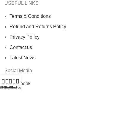
USEFUL LINKS
Terms & Conditions
Refund and Returns Policy
Privacy Policy
Contact us
Latest News
Social Media
0
Facebook
Shop
Filters
Wishlist
My account
Cart
Instagram
Twitter
Tiktok
Linkedin