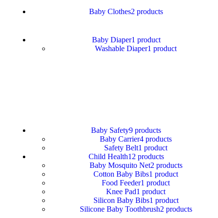
Baby Clothes
2 products
Baby Diaper
1 product
Washable Diaper
1 product
Baby Safety
9 products
Baby Carrier
4 products
Safety Belt
1 product
Child Health
12 products
Baby Mosquito Net
2 products
Cotton Baby Bibs
1 product
Food Feeder
1 product
Knee Pad
1 product
Silicon Baby Bibs
1 product
Silicone Baby Toothbrush
2 products