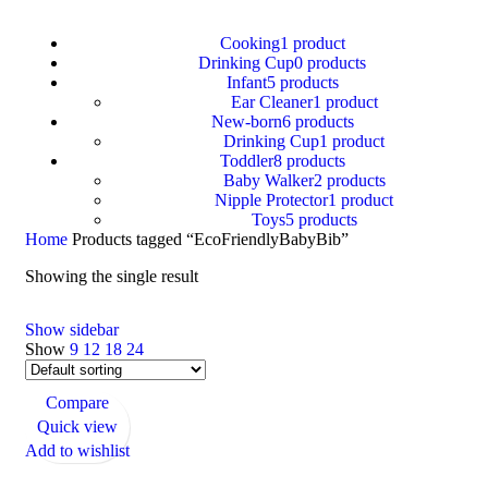
Cooking
1 product
Drinking Cup
0 products
Infant
5 products
Ear Cleaner
1 product
New-born
6 products
Drinking Cup
1 product
Toddler
8 products
Baby Walker
2 products
Nipple Protector
1 product
Toys
5 products
Home
Products tagged “EcoFriendlyBabyBib”
Showing the single result
Show sidebar
Show
9
12
18
24
Compare
Quick view
Add to wishlist