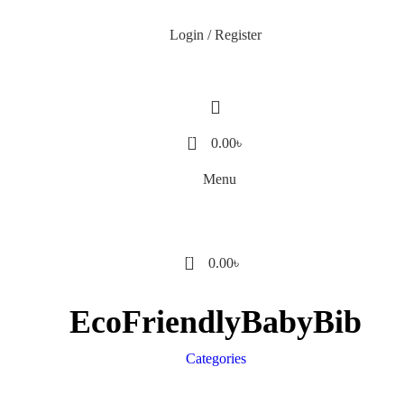
Login / Register
0
0.00
৳
Menu
0
0.00
৳
EcoFriendlyBabyBib
Categories