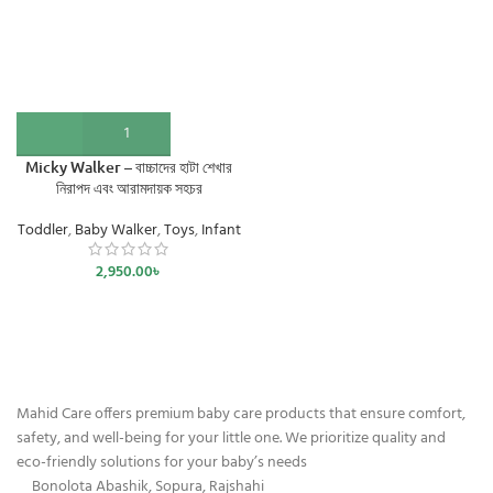
Micky Walker – বাচ্চাদের হাটা শেখার
নিরাপদ এবং আরামদায়ক সহচর
Toddler
,
Baby Walker
,
Toys
,
Infant
2,950.00
৳
Mahid Care offers premium baby care products that ensure comfort,
safety, and well-being for your little one. We prioritize quality and
eco-friendly solutions for your baby’s needs
Bonolota Abashik, Sopura, Rajshahi