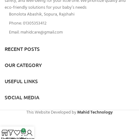
safety, and well-being for your little one. We prioritize quality and
eco-friendly solutions for your baby’s needs
Bonolota Abashik, Sopura, Rajshahi
Phone: 01305353412
Email:
mahidcare@gmail.com
RECENT POSTS
OUR CATEGORY
USEFUL LINKS
SOCIAL MEDIA
This Website Developed by
Mahid Technology
0