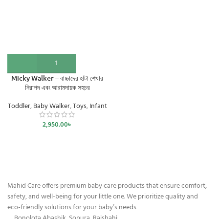
Micky Walker – বাচ্চাদের হাটা শেখার
নিরাপদ এবং আরামদায়ক সহচর
Toddler
,
Baby Walker
,
Toys
,
Infant
2,950.00
৳
Mahid Care offers premium baby care products that ensure comfort,
safety, and well-being for your little one. We prioritize quality and
eco-friendly solutions for your baby’s needs
Bonolota Abashik, Sopura, Rajshahi